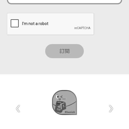
訂閱
‹
›