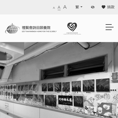
A
捐款
繁
A
A