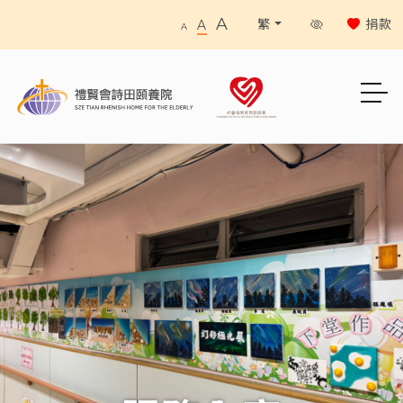
A
捐款
繁
A
A