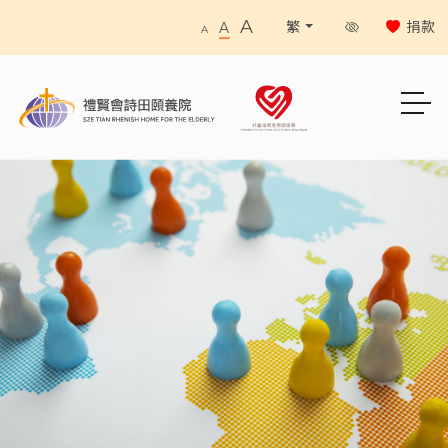
A
捐款
繁
A
A