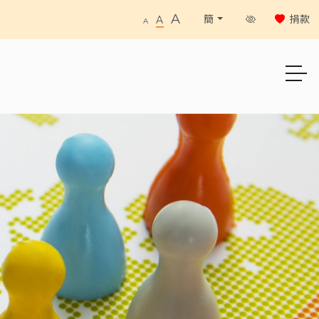
A
捐款
簡
A
A